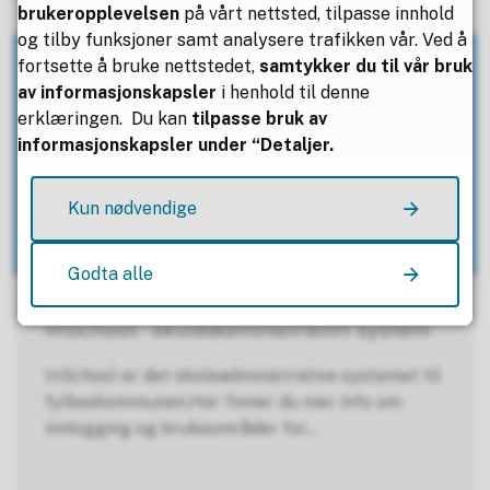
brukeropplevelsen
på vårt nettsted, tilpasse innhold
og tilby funksjoner samt analysere trafikken vår. Ved å
fortsette å bruke nettstedet,
samtykker du til vår bruk
av informasjonskapsler
i henhold til denne
erklæringen. Du kan
tilpasse bruk av
informasjonskapsler under “Detaljer.
Kun nødvendige
Godta alle
InSchool - skoleadministrativt system
InSchool er det skoleadministrative systemet til
fylkeskommunen.Her finner du mer info om
innlogging og bruksområder for...